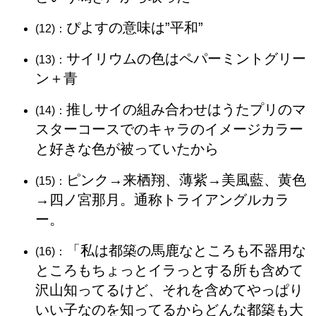
ぴよすの意味は”平和”
(12)：
サイリウムの色はペパーミントグリー
(13)：
ン＋青
推しサイの組み合わせはうたプリのマ
(14)：
スターコースでのキャラのイメージカラー
と好きな色が被っていたから
ピンク→来栖翔、薄紫→美風藍、黄色
(15)：
→四ノ宮那月。通称トライアングルカラ
ー。
「私は都築の馬鹿なところも不器用な
(16)：
ところもちょっとイラっとする所も含めて
沢山知ってるけど、それを含めてやっぱり
いい子なのを知ってるからどんな都築も大