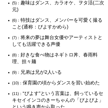
趣味はダンス、カラオケ、ヲタ活(二次
(5)：
元)
特技はダンス、メンバーを可愛く撮る
(6)：
こと(通称：ぴよすかめら)
将来の夢は舞台女優やアーティストと
(7)：
しても活躍できる声優
好きな食べ物はネギトロ丼、春雨料
(8)：
理、担々麺
兄弟は兄が2人いる
(9)：
保育園の頃からダンスを習い始めた
(10)：
“ぴよす”という言葉は、飼っているセ
(11)：
キセイインコのきーちゃんの「ぴよぴよ」
という鳴き声から取った