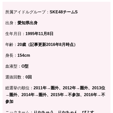
所属アイドルグループ：
SKE48チームS
出身：
愛知県
出身
生年月日：
1995年11月8
日
年齢：
20歳（記事更新2016年8月時点）
身長：
154
cm
血液型：
O型
選抜回数：
0回
総選挙の順位：
2011年→圏外、2012年→圏外、2013位
→圏外、2014
年→圏外、2015年→不参加、2016年→不
参加
ニックネーム：
りかちゅう、りかちゃん、ぴよす