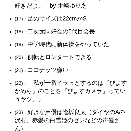
好きだよ。」by 木崎ゆりあ
足のサイズは22cmかS
(17)：
二次元同好会の5代目会長
(18)：
中学時代に新体操をやっていた
(19)：
側転とロンダートできる
(20)：
ココナッツ嫌い
(21)：
「私が一番イラっとするのは『ぴよす
(22)：
かめら』のことを『ぴよすカメラ』ってい
うヤツ。」
好きな声優は逢坂良太（ダイヤのAの
(23)：
沢村、赤髪の白雪姫のゼンなどの声優さ
ん）