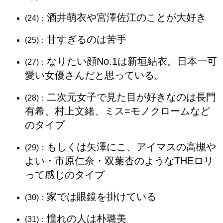
酒井萌衣や宮澤佐江のことが大好き
(24)：
甘すぎるのは苦手
(25)：
なりたい顔No.1は新垣結衣。日本一可
(27)：
愛い女優さんだと思っている。
二次元女子で見た目が好きなのは長門
(28)：
有希、村上文緒、ミス=モノクロームなど
のタイプ
もしくは矢澤にこ、アイマスの高槻や
(29)：
よい・市原仁奈・双葉杏のようなTHEロリ
って感じのタイプ
家では眼鏡を掛けている
(30)：
憧れの人は朴璐美
(31)：