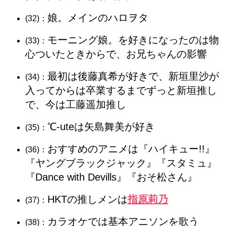
娘。メインのハロヲタ
(32)：
モーニング娘。を好きになったのは物
(33)：
心ついたときからで、お兄ちゃんの影響
最初は後藤真希が好きで、新垣里沙が
(34)：
入ってからは卒業するまでずっと新垣推し
で、今は工藤遥加推し
℃-uteは矢島舞美が好き
(35)：
おすすめのアニメは『ハイキュー!!』
(36)：
『ヤングブラックジャック』『スタミュ』
『Dance with Devills』『おそ松さん』
HKTの推しメンは
指原莉乃
(37)：
カラオケでは基本アニソンを歌う
(38)：